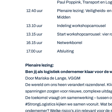
Paul Poppink, Transport en Log
12.40 uur
Plenaire lezing: Veiligheids- 
Midden
13.10 uur
Indeling workshopcarrousel
13.15 uur
Start workshopcarrousel: vier 
16.15 uur
Netwerkborrel
17.00 uur
Afsluiting
Plenaire lezing:
Ben jij als logistiek ondernemer klaar voor d
Door Mariska de Lange, VGGM
De wereld om ons heen verandert razendsnel. Kl
spanningen zorgen voor nieuwe, complexe uitdagin
De toekomst vraagt om samenwerking – tussen ove
#StrongLogistics kijken we samen vooruit. Wat be
ondernemer? Welke risico’s zijn relevant voor de s