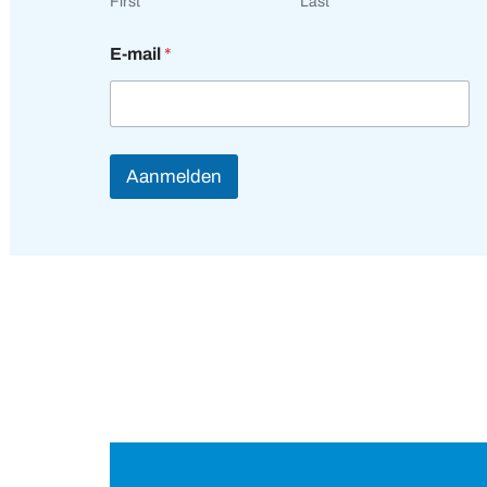
N
First
Last
a
a
E-mail
*
m
Aanmelden