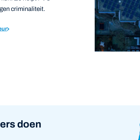
n criminaliteit.
eur
ers doen