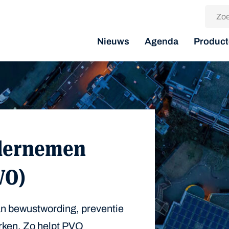
Nieuws
Agenda
Product
ndernemen
VO)
n bewustwording, preventie
rken. Zo helpt PVO