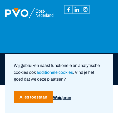
Copyright ©
2026
PVO Oost-Nederland |
door ZUID
Wij gebruiken naast functionele en analytische
cookies ook
additionele cookies
. Vind je het
Privacy- en cookieverklaring
Disclaimer
goed dat we deze plaatsen?
Alles toestaan
Weigeren