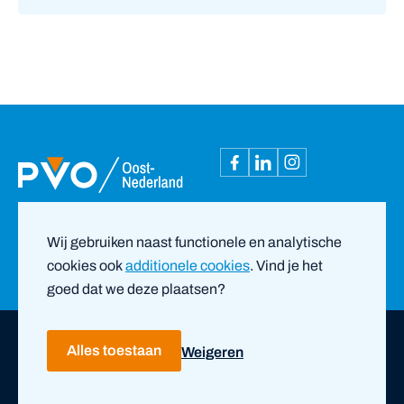
Wij gebruiken naast functionele en analytische
cookies ook
additionele cookies
. Vind je het
goed dat we deze plaatsen?
Copyright ©
2026
PVO Oost-Nederland |
door ZUID
Alles toestaan
Weigeren
Privacy- en cookieverklaring
Disclaimer