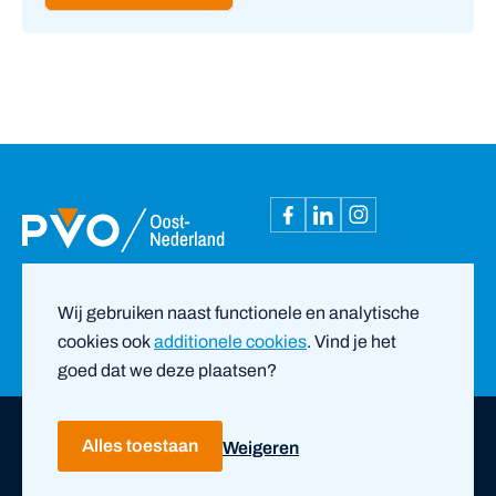
Wij gebruiken naast functionele en analytische
cookies ook
additionele cookies
. Vind je het
goed dat we deze plaatsen?
Copyright ©
2026
PVO Oost-Nederland |
door ZUID
Alles toestaan
Weigeren
Privacy- en cookieverklaring
Disclaimer